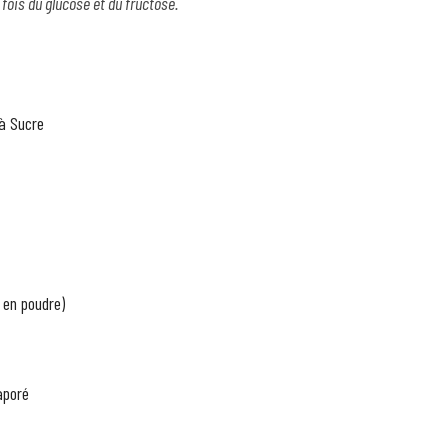
fois du glucose et du fructose. 
 à Sucre
 en poudre)
aporé