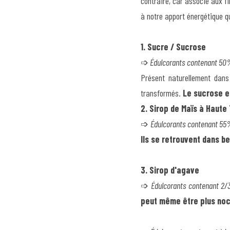
contraire, car associé aux f
à notre apport énergétique q
1. Sucre / 
Sucrose 
➩
 Édulcorants contenant 50%
Présent naturellement dans
transformés. 
Le sucrose e
2. Sirop de Maïs à Haute
➩ 
Édulcorants contenant 55
Ils se retrouvent dans b
3. Sirop d'agave
➩ 
Édulcorants contenant 2/3
peut même être plus noci