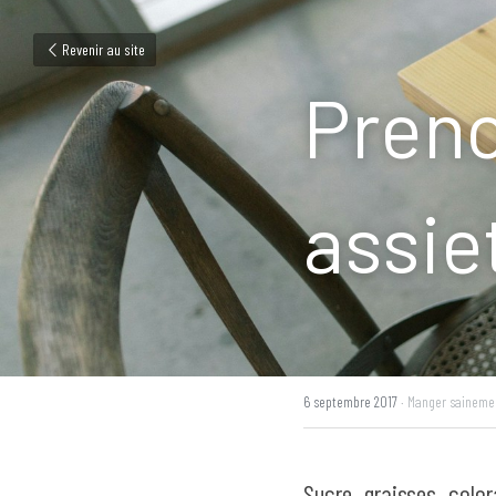
Revenir au site
Preno
assie
6 septembre 2017
·
Manger saineme
Sucre, graisses, colo