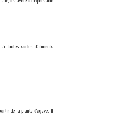
ux, il s'avère indispensable 
É
 à toutes sortes d’aliments 
artir de la plante d’agave. 
Il 