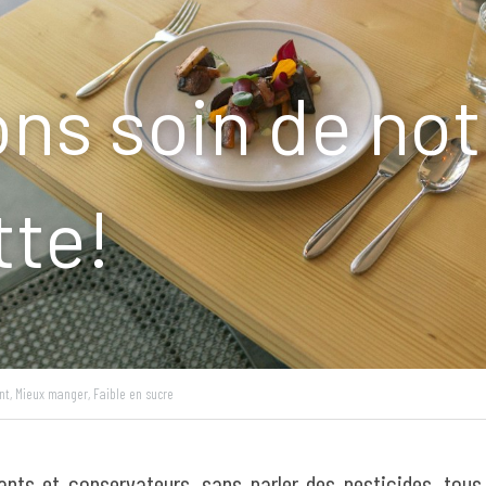
ns soin de notr
tte!
nt,
Mieux manger,
Faible en sucre
rants et conservateurs, sans parler des pesticides, tous