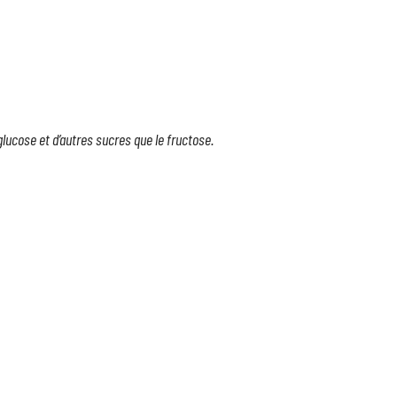
                                                                                                          
lucose et d’autres sucres que le fructose.