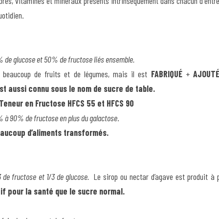
ibres, vitamines et minéraux présents intrinsèquement dans chacun d'entre e
uotidien.
 de glucose et 50% de fructose liés ensemble. 
 beaucoup de fruits et de légumes, mais il est 
FABRIQUÉ
 + 
AJOUT
st aussi connu sous le nom de sucre de table.
 Teneur en Fructose
HFCS 55 et HFCS 90
% à 90% de fructose en 
plus du galactose
.
eaucoup d’aliments transformés.
 de fructose et 1/3 de glucose. 
 Le sirop ou nectar d’agave est produit à p
f pour la santé que le sucre normal. 