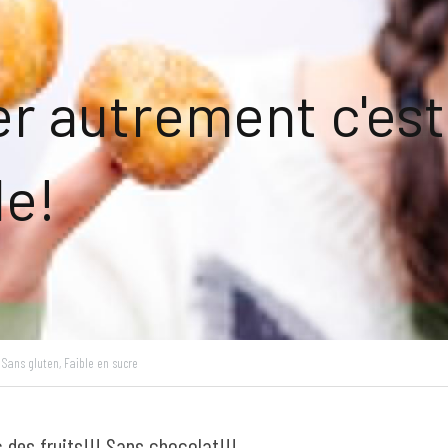
r autrement c'est 
le!
Sans gluten,
Faible en sucre
 des fruits!!! Sans chocolat!!!