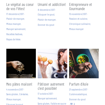
Le végétal au coeur
Umami et addiction!
Entrepreneure et
de vos Fêtes!
Gourmande
8 décembre 2017
·
17 décembre 2017
·
15 novembre 2017
·
Éduquer le gout,
Plaisir de manger,
Passion et cuisine,
Plaisir de manger,
Mieux manger,
Chronique culinaire,
Donner du gout
Manger sainement,
Mieux manger
Recettes festives,
Repas de fetes
Mes pâtes maison!
Pâtisser autrement
Parfum d'Asie
c'est possible!
4 novembre 2017
·
21 septembre 2017
·
17 octobre 2017
·
Sans gluten,
Céréales,
Cuisine asiatique,
Manger sainement,
Mieux manger,
Donner du gout
Sans gluten,
Faible en sucre
·
2
Éduquer le gout