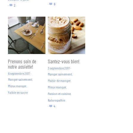
·
8
·
2
Prenons soin de
Santez-vous bien!
notre assiette!
3 septembre 2017
·
6 septembre 2017
·
Manger sainement,
Manger sainement,
Plaisir de manger,
Mieux manger,
Mieux manger,
Faible en sucre
Passion et cuisine,
Naturopathie
·
4