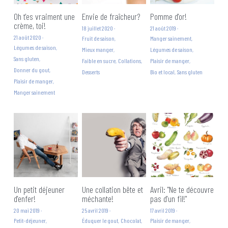
Oh t'es vraiment une
Envie de fraîcheur?
Pomme d'or!
crème, toi!
18 juillet 2020
·
21 août 2019
·
21 août 2020
·
Fruit de saison,
Manger sainement,
Légumes de saison,
Mieux manger,
Légumes de saison,
Sans gluten,
Faible en sucre,
Collations,
Plaisir de manger,
Donner du gout,
Desserts
Bio et local,
Sans gluten
Plaisir de manger,
Manger sainement
Un petit déjeuner
Une collation bête et
Avril: "Ne te découvre
d'enfer!
méchante!
pas d'un fil!"
20 mai 2019
·
25 avril 2019
·
17 avril 2019
·
Petit-déjeuner,
Éduquer le gout,
Chocolat,
Plaisir de manger,