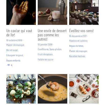
Un caviar qui vaut
Une envie de dessert
Éveillez vos sens!
de l'or!
pas comme les
19 décembre 2017
·
autres!
10 octobre 2018
·
Passion et cuisine,
10 janvier 2018
·
Plaisir de manger,
Repas de fetes,
Confitures,
Sans gluten,
Bio et local,
Plaisir de manger,
Fruit de saison,
Éduquer le gout,
Recettes festives
Faible en sucre
Repas enfants
·
4