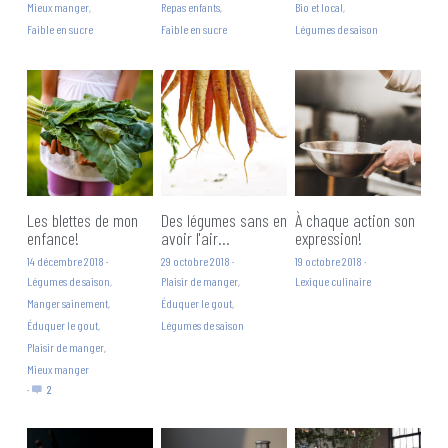
Mieux manger,
Repas enfants,
Bio et local,
Faible en sucre
Faible en sucre
Légumes de saison
Les blettes de mon
Des légumes sans en
À chaque action son
enfance!
avoir l'air...
expression!
14 décembre 2018
·
29 octobre 2018
·
19 octobre 2018
·
Légumes de saison,
Plaisir de manger,
Lexique culinaire
Manger sainement,
Éduquer le gout,
Éduquer le gout,
Légumes de saison
Plaisir de manger,
Mieux manger
·
2