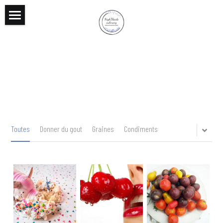
Accueil
Services
Professionnels
Entreprises
Témoignages
Toutes
Donner du gout
Graines
Condiments
À propos
Blog
Contact